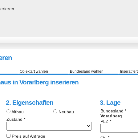
eren
Objektart wählen
Bundesland wählen
Inserat fer
aus in Vorarlberg inserieren
2. Eigenschaften
3. Lage
Bundesland *
Altbau
Neubau
Vorarlberg
Zustand *
PLZ *
Preis auf Anfrage
Ort *