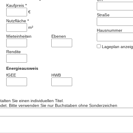
Kaufpreis *
€
Straße
Nutzfläche *
m²
Hausnummer
Mieteinheiten
Ebenen
Lageplan anzei
Rendite
Energieausweis
fGEE
HWB
lten Sie einen individuellen Titel.
et. Bitte verwenden Sie nur Buchstaben ohne Sonderzeichen